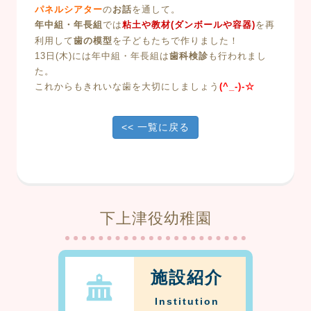
パネルシアター
の
お話
を通して。
年中組・年長組
では
粘土や教材(ダンボールや容器)
を再
作りました！
利用して
歯の模型
を子どもたちで
13日(木)には年中組・年長組は
歯科検診
も行われまし
た。
これからもきれいな歯を大切にしましょう
(^_-)-☆
<< 一覧に戻る
下上津役幼稚園
施設紹介
Institution