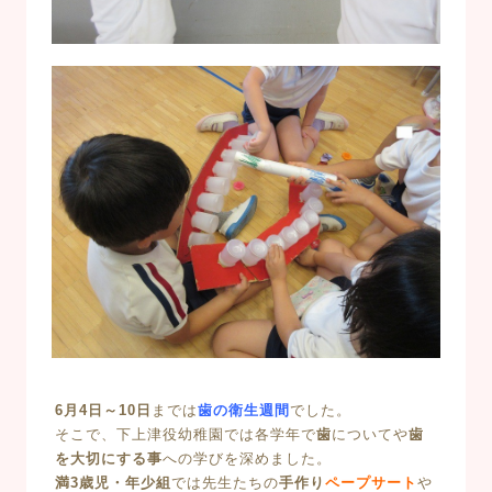
6月4日～10日
までは
歯の衛生週間
でした。
そこで、下上津役幼稚園では各学年で
歯
についてや
歯
を大切にする事
への学びを深めました。
満3歳児・年少組
では先生たちの
手作り
ペープサート
や