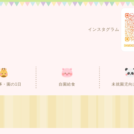
インスタグラム
事・園の1日
自園給食
未就園児向