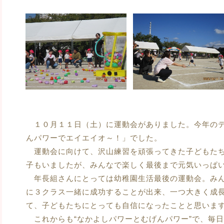
１０月１１日（土）に運動会がありました。今年のテ
んパワーでエイエイオ～！」でした。
運動会に向けて、沢山練習を頑張ってきた子どもたち
子もいましたが、みんなで楽しく最後まで元気いっぱ
年長組さんにとっては幼稚園生活最後の運動会。みん
に３クラス一緒に成功することが出来、一つ大きく成
て、子どもたちにとっても自信になったことと思いま
これからも“なかよしパワーとむげんパワー”で、毎