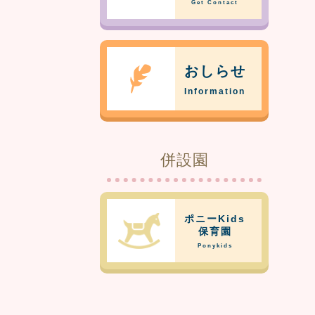
Get Contact
おしらせ
Information
併設園
ポニーKids
保育園
Ponykids